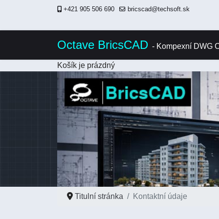
+421 905 506 690
bricscad@techsoft.sk
Octave BricsCAD
- Kompexní DWG C
Košík je prázdný
Titulní stránka
Kontaktní údaje