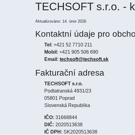
TECHSOFT s.r.o. - k
Aktualizováno: 14. únor 2026
Kontaktní údaje pro obch
Tel:
+421 52 7710 211
Mobil:
+421 905 506 690
Email:
techsoft@techsoft.sk
Fakturační adresa
TECHSOFT s.r.o.
Podtatranská 4931/23
05801 Poprad
Slovenská Republika
IČO:
31668844
DIČ:
2020513638
IČ DPH:
SK2020513638