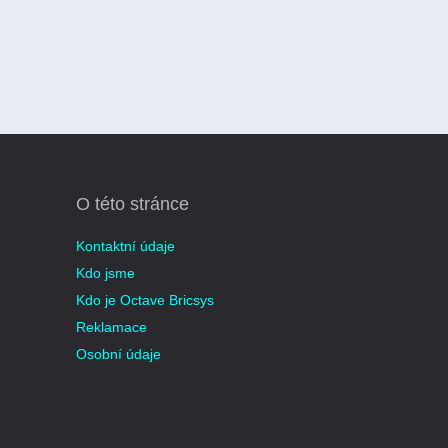
O této stránce
Kontaktní údaje
Kdo jsme
Kdo je Octave Bricsys
Reklamace
Osobní údaje