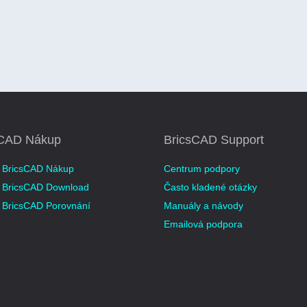
sCAD Nákup
BricsCAD Support
 BricsCAD Nákup
Centrum podpory
 BricsCAD Download
Často kladené otázky
 BricsCAD Porovnání
Manuály a návody
Emailová podpora