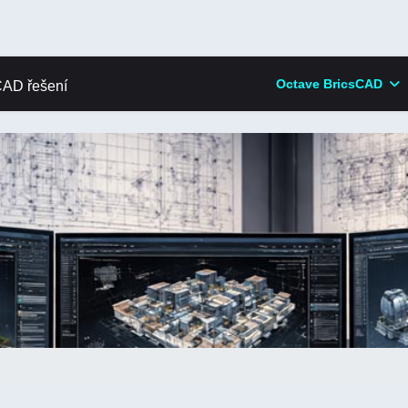
Octave BricsCAD
AD řešení