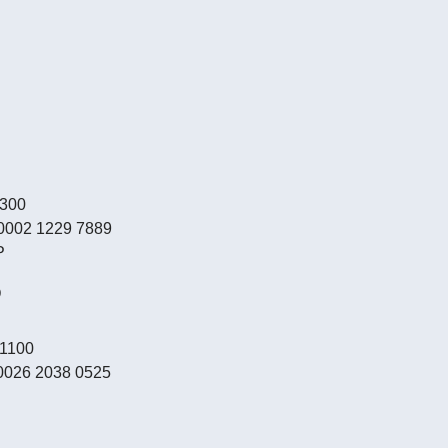
0300
0002 1229 7889
P
O
/1100
0026 2038 0525