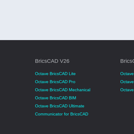
BricsCAD V26
Bric
Octave BricsCAD Lite
Octave
Octave BricsCAD Pro
Octave
Octave BricsCAD Mechanical
Octave
Octave BricsCAD BIM
Octave BricsCAD Ultimate
Communicator for BricsCAD