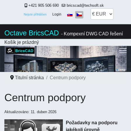
+421 905 506 690
bricscad@techsoft.sk
Zvolte jazyk
Login
Nejste přihlášen
Octave BricsCAD
- Kompexní DWG CAD řešení
Košík je prázdný
Titulní stránka
Centrum podpory
Centrum podpory
Aktualizováno: 11. duben 2026
Požadavky na podporu
jakékoli úrovně