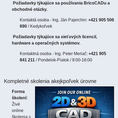
Požiadavky týkajúce sa používania BricsCADu a
obchodné otázky.
Kontaktá osoba - Ing. Ján Pajerchin:
+421 905 506
690
/ Kedykoľvek
Požiadavky týkajúce sa sieťových licencií,
hardware a operačných systémov.
Kontaktná osoba - Ing. Peter Meriač:
+421 905
841 211
/ Pondelok-Piatok / 8:00-16:00
Kompletné skolenia akejkpoľvek úrovne
Forma
školení:
Živé
online
školenia s