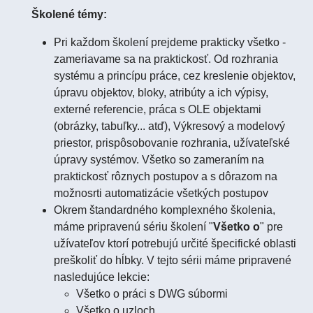
Školené témy:
Pri každom školení prejdeme prakticky všetko -
zameriavame sa na praktickosť. Od rozhrania
systému a princípu práce, cez kreslenie objektov,
úpravu objektov, bloky, atribúty a ich výpisy,
externé referencie, práca s OLE objektami
(obrázky, tabuľky... atď), Výkresový a modelový
priestor, prispôsobovanie rozhrania, užívateľské
úpravy systémov. Všetko so zameraním na
praktickosť rôznych postupov a s dôrazom na
možnosrti automatizácie všetkých postupov
Okrem štandardného komplexného školenia,
máme pripravenú sériu školení "
Všetko o
" pre
užívateľov ktorí potrebujú určité špecifické oblasti
preškoliť do hĺbky. V tejto sérii máme pripravené
nasledujúce lekcie:
Všetko o práci s DWG súbormi
Všetko o uzloch