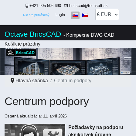
+421 905 506 690
bricscad@techsoft.sk
Vyberte váš jazyk
Login
Nie ste prihlásený
Octave BricsCAD
- Kompexné DWG CAD
Košík je prázdny
riešenie
Hlavná stránka
Centrum podpory
Centrum podpory
Ostatná aktualizácia: 11. apríl 2026
Požiadavky na podporu
akejkoľvek úrovne