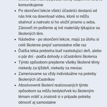
komunikujeme
Po skončení lekcie všetci účastníci dostanú od
nás link na download videa, ktoré si môžu
stiahnuť a natrvalo si ho uložiť priamo u seba.
Zároveň im pošleme aj iné materiály týkajúce sa
školených tém.
Následne - po skončení lekcie, majú za úlohu si
celé školenie prejsť samostatne ešte raz
Ďalšia lekia prebieha buď nasledujúci deň, alebo
o pár dní - podľa dohody s účastníkmi školenia
Týmto spôsobom prejdeme všetky školené témy
niekedy za týždeň, niekedy za mesiac
Zameriavame sa vždy individuálne na potreby
školených účastníkov
Absolvoventi školení realizovaných týmto
spôsobom sa môžu kedykoľvek ku školeným
témam vrátiť a znalosti si v prípade potreby
obnoviť aj samostatne