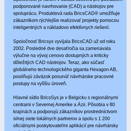
podporované navrhovanie (CAD) a nástrojov pre
spoluprácu. Produktová rada BricsCAD® umožňuje
zákazníkom rýchlejšie realizovať projekty pomocou
inteligentných a nákladovo efektívnych riešení.
Spoločnosť Bricsys vyvíjala BricsCAD už od roku
2002. Posledné dve desaťročia sa zameriavala
výlučne na vývoj cenovo dostupných a kriticky
dôležitých CAD nástrojov. Teraz, ako súčasť
globálneho technologického giganta Hexagon AB,
posilňujú záväzok posunúť návrhárske pracovné
postupy na vyššiu úroveň.
Hlavné sídlo BricsSys je v Belgicku s regionálnymi
centrami v Severnej Amerike a Ázii. Pôsobia v 80
krajinách a podporujú zákazníkov prostredníctvom
silnej siete lokálnych partnerov a spolu s 1 200
oficiálnymi poskytovateľmi aplikácií pre návrhársky