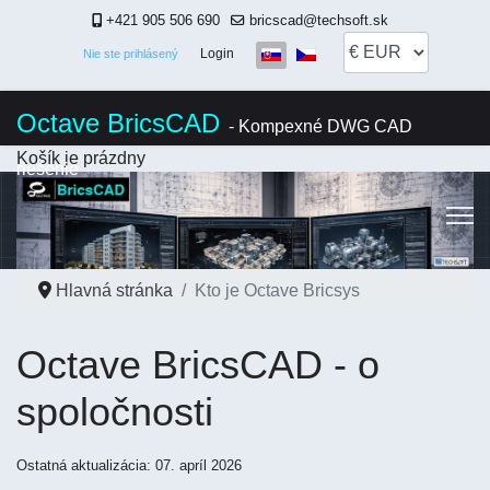
+421 905 506 690
bricscad@techsoft.sk
Vyberte váš jazyk
Login
Nie ste prihlásený
Octave BricsCAD
- Kompexné DWG CAD
Košík je prázdny
riešenie
Hlavná stránka
Kto je Octave Bricsys
Octave BricsCAD - o
spoločnosti
Ostatná aktualizácia: 07. apríl 2026