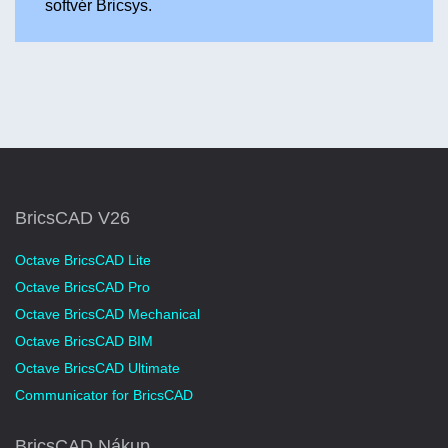
softvér Bricsys.
BricsCAD V26
Octave BricsCAD Lite
Octave BricsCAD Pro
Octave BricsCAD Mechanical
Octave BricsCAD BIM
Octave BricsCAD Ultimate
Communicator for BricsCAD
BricsCAD Nákup