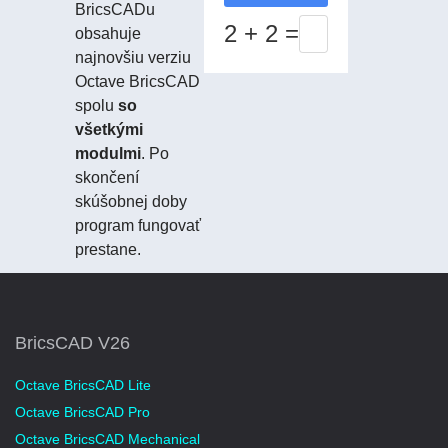
BricsCADu
2 + 2 =
obsahuje
najnovšiu verziu
Octave BricsCAD
spolu
so
všetkými
modulmi
. Po
skončení
skúšobnej doby
program fungovať
prestane.
BricsCAD V26
Octave BricsCAD Lite
Octave BricsCAD Pro
Octave BricsCAD Mechanical