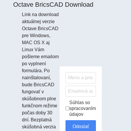
Octave BricsCAD Download
Link na download
aktuálnej verzie
Octave BricsCAD
pre Windows,
MAC OS X aj
Linux Vám
pošleme emailom
po vyplnení
formulára. Po
nainštalovaní,
bude BricsCAD
fungovať v
skúšobnom plne
Checkboxes
*
Súhlas so
funkčnom režime
spracovaním
počas doby 30
údajov
dní. Bezplatná
Odoslať
skúšobná verzia