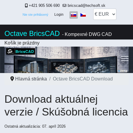
+421 905 506 690
bricscad@techsoft.sk
Vyberte váš jazyk
Login
Nie ste prihlásený
Octave BricsCAD
- Kompexné DWG CAD
Košík je prázdny
riešenie
Hlavná stránka
Octave BricsCAD Download
Download aktuálnej
verzie / Skúšobná licencia
Ostatná aktualizácia: 07. apríl 2026