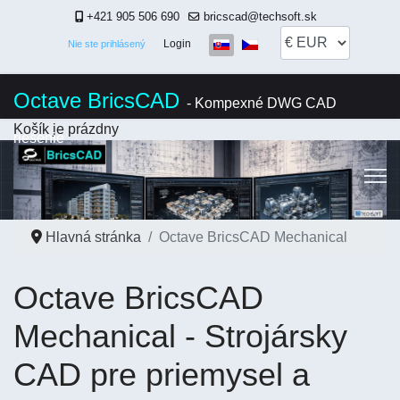
+421 905 506 690
bricscad@techsoft.sk
Vyberte váš jazyk
Login
Nie ste prihlásený
Octave BricsCAD
- Kompexné DWG CAD
Košík je prázdny
riešenie
Hlavná stránka
Octave BricsCAD Mechanical
Octave BricsCAD
Mechanical - Strojársky
CAD pre priemysel a