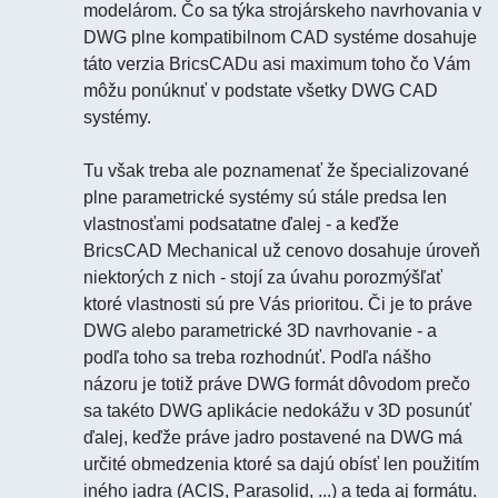
modelárom. Čo sa týka strojárskeho navrhovania v
DWG plne kompatibilnom CAD systéme dosahuje
táto verzia BricsCADu asi maximum toho čo Vám
môžu ponúknuť v podstate všetky DWG CAD
systémy.
Tu však treba ale poznamenať že špecializované
plne parametrické systémy sú stále predsa len
vlastnosťami podsatatne ďalej - a keďže
BricsCAD Mechanical už cenovo dosahuje úroveň
niektorých z nich - stojí za úvahu porozmýšľať
ktoré vlastnosti sú pre Vás prioritou. Či je to práve
DWG alebo parametrické 3D navrhovanie - a
podľa toho sa treba rozhodnúť. Podľa nášho
názoru je totiž práve DWG formát dôvodom prečo
sa takéto DWG aplikácie nedokážu v 3D posunúť
ďalej, keďže práve jadro postavené na DWG má
určité obmedzenia ktoré sa dajú obísť len použitím
iného jadra (ACIS, Parasolid, ...) a teda aj formátu.