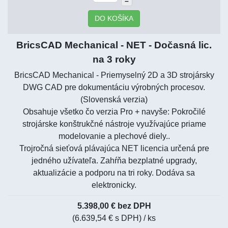
–
DO KOŠÍKA
BricsCAD Mechanical - NET - Dočasná lic.
na 3 roky
BricsCAD Mechanical - Priemyselný 2D a 3D strojársky
DWG CAD pre dokumentáciu výrobných procesov.
(Slovenská verzia)
Obsahuje všetko čo verzia Pro + navyše: Pokročilé
strojárske konštrukčné nástroje využívajúce priame
modelovanie a plechové diely..
Trojročná sieťová plávajúca NET licencia určená pre
jedného užívateľa. Zahŕňa bezplatné upgrady,
aktualizácie a podporu na tri roky. Dodáva sa
elektronicky.
5.398,00 € bez DPH
(6.639,54 € s DPH)
/ ks