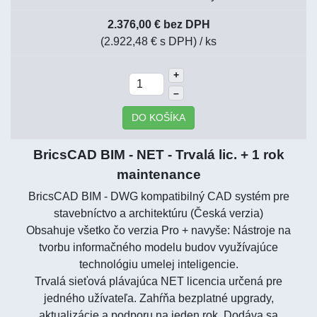
2.376,00 € bez DPH
(2.922,48 € s DPH)
/ ks
+
–
DO KOŠÍKA
BricsCAD BIM - NET - Trvalá lic. + 1 rok
maintenance
BricsCAD BIM - DWG kompatibilný CAD systém pre
stavebníctvo a architektúru (Česká verzia)
Obsahuje všetko čo verzia Pro + navyše: Nástroje na
tvorbu informačného modelu budov využívajúce
technológiu umelej inteligencie.
Trvalá sieťová plávajúca NET licencia určená pre
jedného užívateľa. Zahŕňa bezplatné upgrady,
aktualizácie a podporu na jeden rok. Dodáva sa