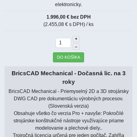
elektronicky.
1.996,00 € bez DPH
(2.455,08 € s DPH)
/ ks
+
–
DO KOŠÍKA
BricsCAD Mechanical - Dočasná lic. na 3
roky
BricsCAD Mechanical - Priemyselný 2D a 3D strojársky
DWG CAD pre dokumentáciu výrobných procesov.
(Slovenská verzia)
Obsahuje všetko čo verzia Pro + navyše: Pokročilé
strojárske konštrukčné nástroje využívajúce priame
modelovanie a plechové diely..
Trojročná licencia určená pre jeden počítač. Zahŕňa