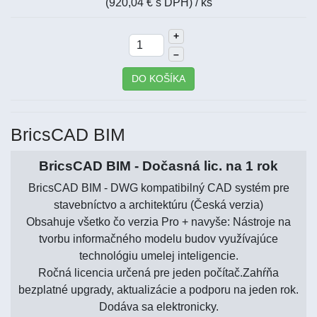
(920,04 € s DPH)
/ ks
+
–
DO KOŠÍKA
BricsCAD BIM
BricsCAD BIM - Dočasná lic. na 1 rok
BricsCAD BIM - DWG kompatibilný CAD systém pre
stavebníctvo a architektúru (Česká verzia)
Obsahuje všetko čo verzia Pro + navyše: Nástroje na
tvorbu informačného modelu budov využívajúce
technológiu umelej inteligencie.
Ročná licencia určená pre jeden počítač.Zahŕňa
bezplatné upgrady, aktualizácie a podporu na jeden rok.
Dodáva sa elektronicky.