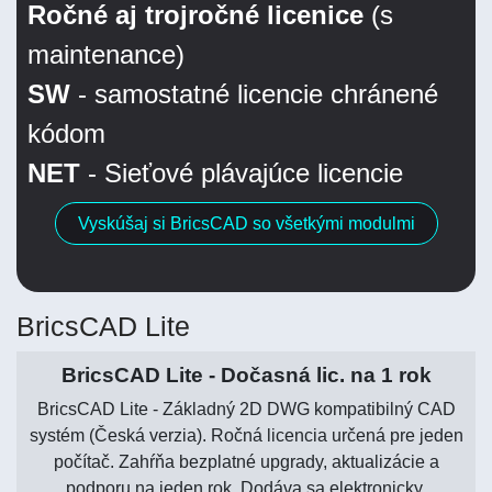
Ročné aj trojročné licenice
(s
maintenance)
SW
- samostatné licencie chránené
kódom
NET
- Sieťové plávajúce licencie
Vyskúšaj si BricsCAD so všetkými modulmi
BricsCAD Lite
BricsCAD Lite - Dočasná lic. na 1 rok
BricsCAD Lite - Základný 2D DWG kompatibilný CAD
systém (Česká verzia). Ročná licencia určená pre jeden
počítač. Zahŕňa bezplatné upgrady, aktualizácie a
podporu na jeden rok. Dodáva sa elektronicky.