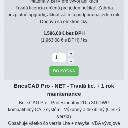
materiály, BRX pre vývoj aplikácií
Trvalá licencia určená pre jeden počítač. Zahŕňa
bezplatné upgrady, aktualizácie a podporu na jeden rok.
Dodáva sa elektronicky.
1.596,00 € bez DPH
(1.963,08 € s DPH)
/ ks
+
–
DO KOŠÍKA
BricsCAD Pro - NET - Trvalá lic. + 1 rok
maintenance
BricsCAD Pro - Profesionálny 2D a 3D DWG
kompatibilný CAD systém - Výkonný a flexibilný (Česká
verzia)
Obsahuje všetko čo verzia Lite + navyše: VBA vývojové