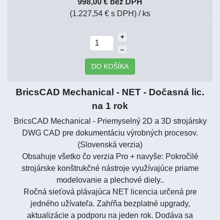
998,00 € bez DPH
(1.227,54 € s DPH)
/ ks
+
–
DO KOŠÍKA
BricsCAD Mechanical - NET - Dočasná lic.
na 1 rok
BricsCAD Mechanical - Priemyselný 2D a 3D strojársky
DWG CAD pre dokumentáciu výrobných procesov.
(Slovenská verzia)
Obsahuje všetko čo verzia Pro + navyše: Pokročilé
strojárske konštrukčné nástroje využívajúce priame
modelovanie a plechové diely..
Ročná sieťová plávajúca NET licencia určená pre
jedného užívateľa. Zahŕňa bezplatné upgrady,
aktualizácie a podporu na jeden rok. Dodáva sa