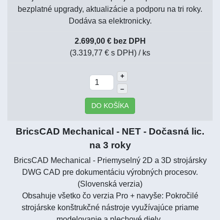
bezplatné upgrady, aktualizácie a podporu na tri roky.
Dodáva sa elektronicky.
2.699,00 € bez DPH
(3.319,77 € s DPH)
/ ks
+
–
DO KOŠÍKA
BricsCAD Mechanical - NET - Dočasná lic.
na 3 roky
BricsCAD Mechanical - Priemyselný 2D a 3D strojársky
DWG CAD pre dokumentáciu výrobných procesov.
(Slovenská verzia)
Obsahuje všetko čo verzia Pro + navyše: Pokročilé
strojárske konštrukčné nástroje využívajúce priame
modelovanie a plechové diely..