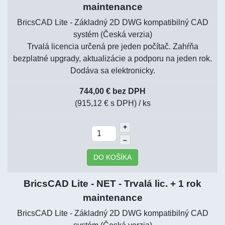
maintenance
BricsCAD Lite - Základný 2D DWG kompatibilný CAD
systém (Česká verzia)
Trvalá licencia určená pre jeden počítač. Zahŕňa
bezplatné upgrady, aktualizácie a podporu na jeden rok.
Dodáva sa elektronicky.
744,00 € bez DPH
(915,12 € s DPH)
/ ks
+
–
DO KOŠÍKA
BricsCAD Lite - NET - Trvalá lic. + 1 rok
maintenance
BricsCAD Lite - Základný 2D DWG kompatibilný CAD