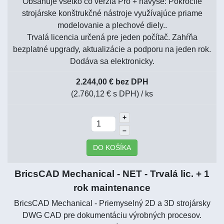
Obsahuje všetko čo verzia Pro + navyše: Pokročilé
strojárske konštrukčné nástroje využívajúce priame
modelovanie a plechové diely..
Trvalá licencia určená pre jeden počítač. Zahŕňa
bezplatné upgrady, aktualizácie a podporu na jeden rok.
Dodáva sa elektronicky.
2.244,00 € bez DPH
(2.760,12 € s DPH)
/ ks
+
–
DO KOŠÍKA
BricsCAD Mechanical - NET - Trvalá lic. + 1
rok maintenance
BricsCAD Mechanical - Priemyselný 2D a 3D strojársky
DWG CAD pre dokumentáciu výrobných procesov.