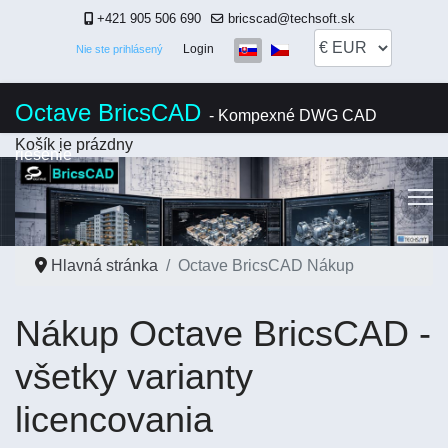
+421 905 506 690
bricscad@techsoft.sk
Vyberte váš jazyk
Login
Nie ste prihlásený
Octave BricsCAD
- Kompexné DWG CAD
Košík je prázdny
riešenie
Hlavná stránka
Octave BricsCAD Nákup
Nákup Octave BricsCAD -
všetky varianty
licencovania