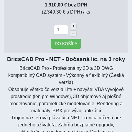
1.910,00 € bez DPH
(2.349,30 € s DPH)
/ ks
+
–
DO KOŠÍKA
BricsCAD Pro - NET - Dočasná lic. na 3 roky
BricsCAD Pro - Profesionálny 2D a 3D DWG
kompatibilný CAD systém - Výkonný a flexibilný (Česká
verzia)
Obsahuje všetko čo verzia Lite + navyše: VBA vývojové
prostredie (len pre Windows), 3D objemové aj plošné
modelovanie, parametrické modelovanie, Rendering a
materiály, BRX pre vývoj aplikácií
Trojročná sieťová plávajúca NET licencia určená pre
jedného užívateľa. Zahŕňa bezplatné upgrady,
aktualizácie a podporu na tri roky. Dodáva sa