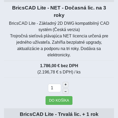
BricsCAD Lite - NET - Dočasná lic. na 3
roky
BricsCAD Lite - Základný 2D DWG kompatibilný CAD
systém (Česká verzia)
Trojročná sieťová plávajúca NET licencia určená pre
jedného užívateľa. Zahŕňa bezplatné upgrady,
aktualizácie a podporu na tri roky. Dodáva sa
elektronicky.
1.786,00 € bez DPH
(2.196,78 € s DPH)
/ ks
+
–
DO KOŠÍKA
BricsCAD Lite - Trvalá lic. + 1 rok