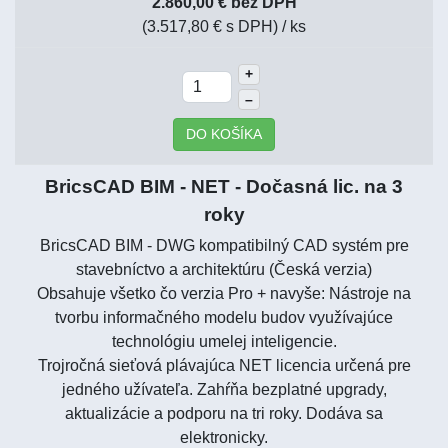
2.860,00 € bez DPH
(3.517,80 € s DPH)
/ ks
+
–
DO KOŠÍKA
BricsCAD BIM - NET - Dočasná lic. na 3
roky
BricsCAD BIM - DWG kompatibilný CAD systém pre
stavebníctvo a architektúru (Česká verzia)
Obsahuje všetko čo verzia Pro + navyše: Nástroje na
tvorbu informačného modelu budov využívajúce
technológiu umelej inteligencie.
Trojročná sieťová plávajúca NET licencia určená pre
jedného užívateľa. Zahŕňa bezplatné upgrady,
aktualizácie a podporu na tri roky. Dodáva sa
elektronicky.