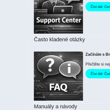
Číst dál: C
Často kladené otázky
Začínáte s 
Přečtěte si ne
Číst dál: Ča
Manuály a návody