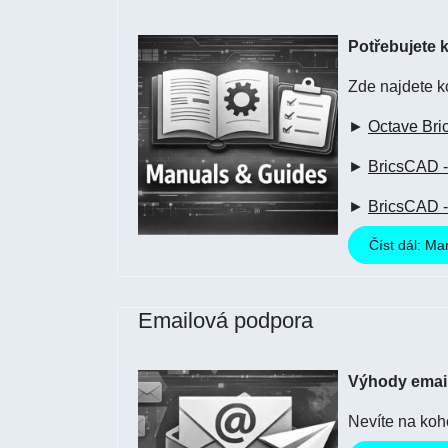
Potřebujete 
Zde najdete k
►
Octave Bric
►
BricsCAD - 
►
BricsCAD - 
Číst dál: M
Emailová podpora
Výhody emai
Nevíte na koh