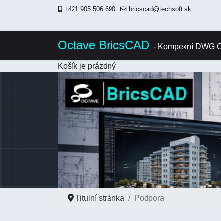
+421 905 506 690
bricscad@techsoft.sk
Octave BricsCAD
- Kompexní DWG C
Košík je prázdný
Titulní stránka
Podpora