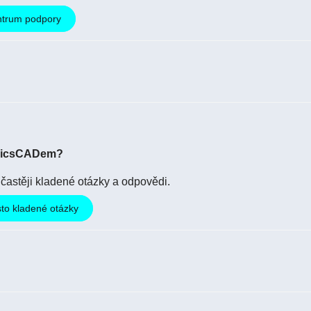
entrum podpory
BricsCADem?
jčastěji kladené otázky a odpovědi.
sto kladené otázky