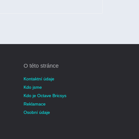
O této stránce
Kontaktní údaje
Kdo jsme
Kdo je Octave Bricsys
Reklamace
Osobní údaje