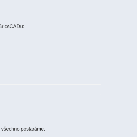
 BricsCADu:
o všechno postaráme.