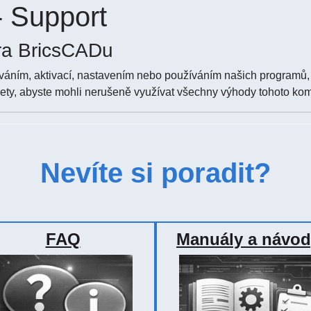
 Support
ra BricsCADu
áním, aktivací, nastavením nebo používáním našich programů, 
ty, abyste mohli nerušeně využívat všechny výhody tohoto kom
Nevíte si poradit?
FAQ
Manuály a návo