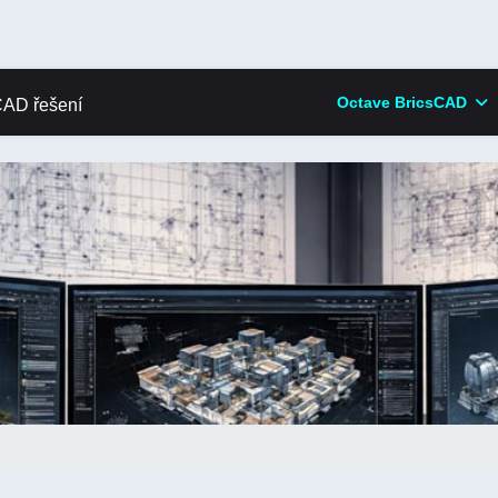
Octave BricsCAD
AD řešení