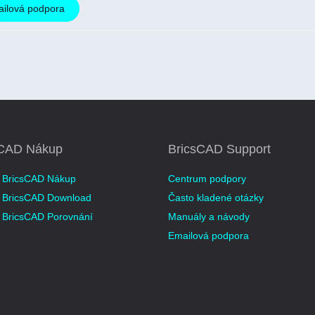
ailová podpora
sCAD Nákup
BricsCAD Support
 BricsCAD Nákup
Centrum podpory
 BricsCAD Download
Často kladené otázky
 BricsCAD Porovnání
Manuály a návody
Emailová podpora