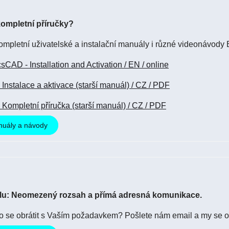
kompletní příručky?
ompletní uživatelské a instalační manuály i různé videonávody
sCAD - Installation and Activation / EN / online
Instalace a aktivace (starší manuál) / CZ / PDF
Kompletní příručka (starší manuál) / CZ / PDF
anuály a návody
lu: Neomezený rozsah a přímá adresná komunikace.
o se obrátit s Vaším požadavkem? Pošlete nám email a my se 